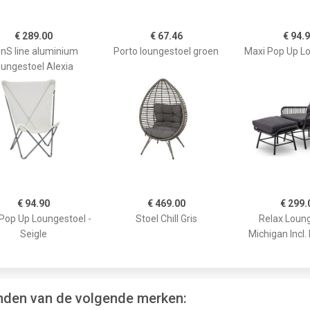
€ 289.00
€ 67.46
€ 94.
nS line aluminium
Porto loungestoel groen
Maxi Pop Up L
oungestoel Alexia
€ 94.90
€ 469.00
€ 299.
Pop Up Loungestoel -
Stoel Chill Gris
Relax Loun
Seigle
Michigan Incl.
inden van de volgende merken: