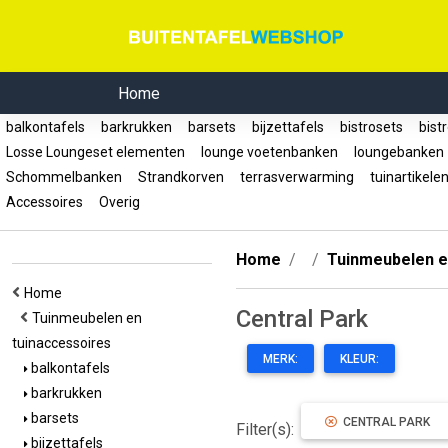
Home
balkontafels
barkrukken
barsets
bijzettafels
bistrosets
bist
Losse Loungeset elementen
lounge voetenbanken
loungebanke
Schommelbanken
Strandkorven
terrasverwarming
tuinartikele
Accessoires
Overig
Home
Tuinmeubelen e
Home
Central Park
Tuinmeubelen en
tuinaccessoires
MERK:
KLEUR:
balkontafels
barkrukken
barsets
CENTRAL PARK
Filter(s):
bijzettafels