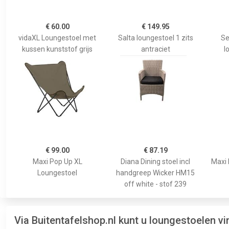
€ 60.00
€ 149.95
vidaXL Loungestoel met
Salta loungestoel 1 zits
Se
kussen kunststof grijs
antraciet
l
€ 99.00
€ 87.19
Maxi Pop Up XL
Diana Dining stoel incl
Maxi 
Loungestoel
handgreep Wicker HM15
off white - stof 239
Via Buitentafelshop.nl kunt u loungestoelen v