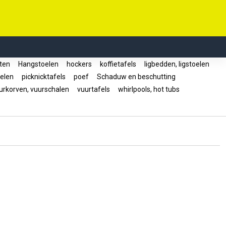
ten
Hangstoelen
hockers
koffietafels
ligbedden, ligstoelen
oelen
picknicktafels
poef
Schaduw en beschutting
rkorven, vuurschalen
vuurtafels
whirlpools, hot tubs