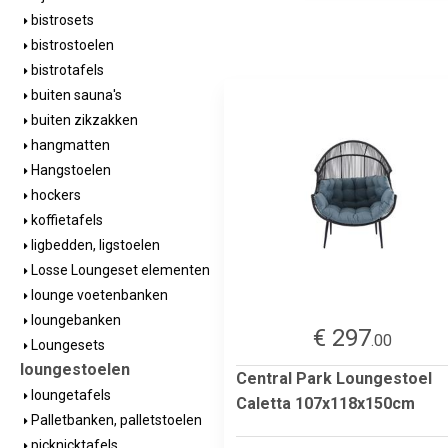
bistrosets
bistrostoelen
bistrotafels
buiten sauna's
buiten zikzakken
hangmatten
Hangstoelen
hockers
koffietafels
ligbedden, ligstoelen
Losse Loungeset elementen
lounge voetenbanken
loungebanken
€ 297
.00
Loungesets
loungestoelen
Central Park Loungestoel
loungetafels
Caletta 107x118x150cm
Palletbanken, palletstoelen
picknicktafels