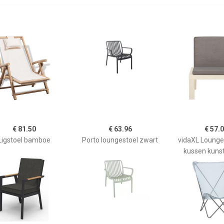
€ 81.50
€ 63.96
€ 57.
Ligstoel bamboe
Porto loungestoel zwart
vidaXL Lounge
kussen kunst