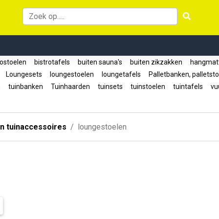
rostoelen
bistrotafels
buiten sauna's
buiten zikzakken
hangmat
n
Loungesets
loungestoelen
loungetafels
Palletbanken, palletst
n
tuinbanken
Tuinhaarden
tuinsets
tuinstoelen
tuintafels
vuu
n tuinaccessoires
loungestoelen