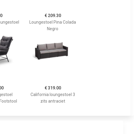
90
€ 209.30
oungestoel
Loungestoel Pina Colada
Negro
00
€ 319.00
gestoel
California loungestoel 3
 Footstool
zits antraciet