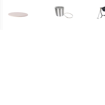
€ 15.95
€ 37.89
Design - Pizzasteen bbq
Aluminiumbuis 700 X 24
Vuur
Cm Zilver
€ 24.50
€ 16.00
Ronde bio ethanol
BonBono Regenkap (120
Kac
tafelhaard -
mm)