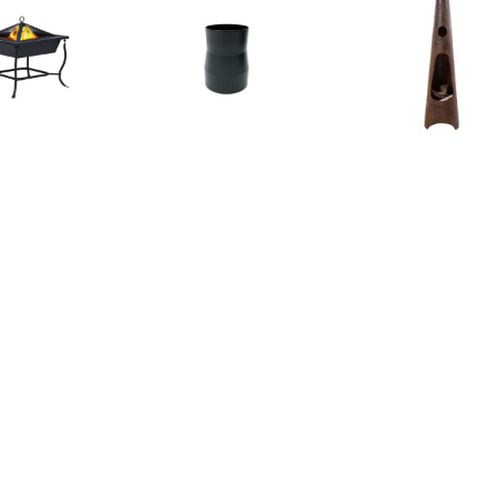
€ 43.99
€ 26.95
€ 149.
plaats 45x45x45 cm
kachelpijp connector /
Tuinhaard T
staal zwart
bocht 45º
roestkleur 11
€ 26.95
€ 26.95
€ 26.
helpijp connector /
Kachelpijp connector
kachelpijp co
bocht 45º Roest
bocht 90º roest
bocht 