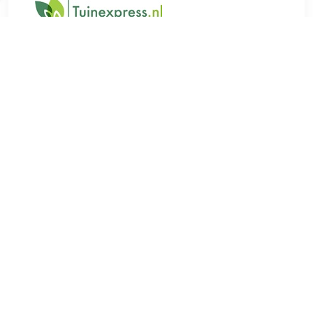
€ 279.00
Verzenden: € 5.99
Niet leverbaar
Geef de tuin een modern tintje met deze mooie SenS-Line
Hotpot Terrashaard. De haard heeft een uniek design, dat
rechte vormen combineert met ronde. Met deze fraaie
terrashaard geniet je tot in de late uurtjes van een warm en
sfeervol vlammenspel!
TERUG