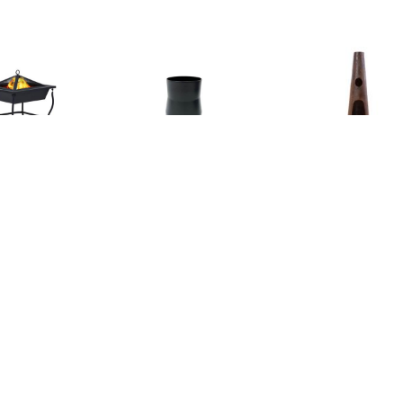
€ 43.99
€ 26.95
€ 149.
plaats 45x45x45 cm
kachelpijp connector /
Tuinhaard T
staal zwart
bocht 45º
roestkleur 11