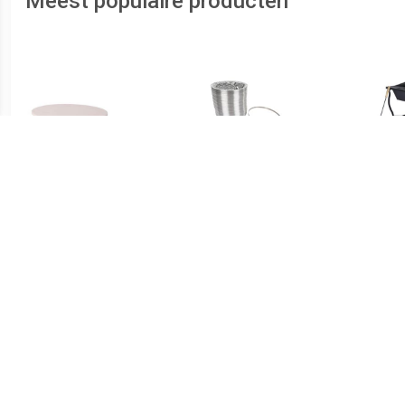
Meest populaire producten
€ 15.95
€ 37.89
Design - Pizzasteen bbq
Aluminiumbuis 700 X 24
Vuur
Cm Zilver