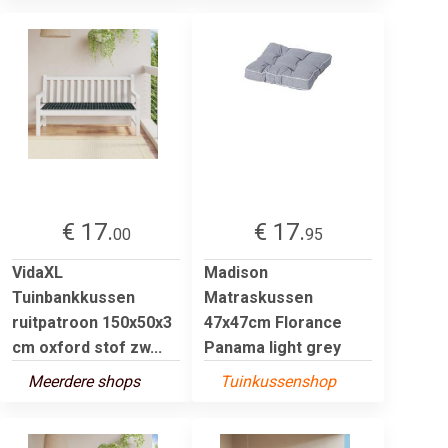
€ 17.
€ 17.
00
95
VidaXL
Madison
Tuinbankkussen
Matraskussen
ruitpatroon 150x50x3
47x47cm Florance
cm oxford stof zw...
Panama light grey
Meerdere shops
Tuinkussenshop