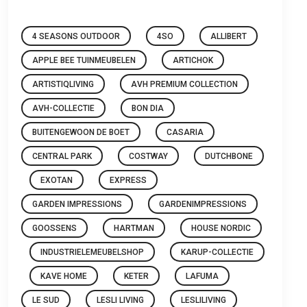
4 SEASONS OUTDOOR
4SO
ALLIBERT
APPLE BEE TUINMEUBELEN
ARTICHOK
ARTISTIQLIVING
AVH PREMIUM COLLECTION
AVH-COLLECTIE
BON DIA
BUITENGEWOON DE BOET
CASARIA
CENTRAL PARK
COSTWAY
DUTCHBONE
EXOTAN
EXPRESS
GARDEN IMPRESSIONS
GARDENIMPRESSIONS
GOOSSENS
HARTMAN
HOUSE NORDIC
INDUSTRIELEMEUBELSHOP
KARUP-COLLECTIE
KAVE HOME
KETER
LAFUMA
LE SUD
LESLI LIVING
LESLILIVING